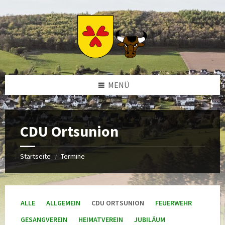
Zum
Zur
Zur
Zum
Inhalt
linken
rechten
Footer
springen
Sidebar
Sidebar
springen
springen
springen
MENÜ
CDU Ortsunion
Startseite
Termine
/
ALLE
ALLGEMEIN
CDU ORTSUNION
FEUERWEHR
GESANGVEREIN
HEIMATVEREIN
JUBILÄUM