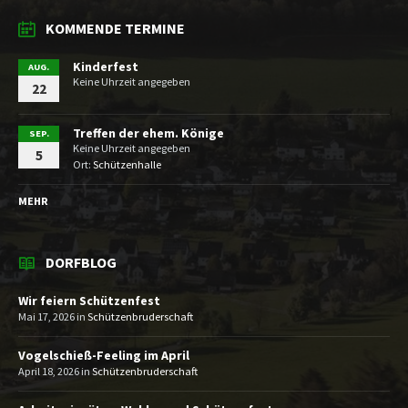
KOMMENDE TERMINE
Kinderfest
AUG.
Keine Uhrzeit angegeben
22
Treffen der ehem. Könige
SEP.
Keine Uhrzeit angegeben
5
Ort:
Schützenhalle
MEHR
DORFBLOG
Wir feiern Schützenfest
Mai 17, 2026
in
Schützenbruderschaft
Vogelschieß-Feeling im April
April 18, 2026
in
Schützenbruderschaft