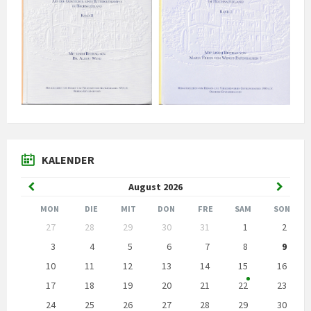
KALENDER
Vorheriger
Nächst
August
2026
Monat
Monat
MON
DIE
MIT
DON
FRE
SAM
SON
Kalendertage
27
28
29
30
31
1
2
überspringen
3
4
5
6
7
8
9
10
11
12
13
14
15
16
17
18
19
20
21
22
23
24
25
26
27
28
29
30