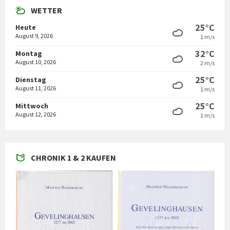
WETTER
25°C
Heute
August 9, 2026
1 m/s
32°C
Montag
August 10, 2026
2 m/s
25°C
Dienstag
August 11, 2026
1 m/s
25°C
Mittwoch
August 12, 2026
1 m/s
CHRONIK 1 & 2 KAUFEN