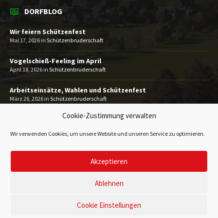
DORFBLOG
Wir feiern Schützenfest
Mai 17, 2026
in
Schützenbruderschaft
Vogelschieß-Feeling im April
April 18, 2026
in
Schützenbruderschaft
Arbeitseinsätze, Wahlen und Schützenfest
März 26, 2026
in
Schützenbruderschaft
Cookie-Zustimmung verwalten
MEHR
Wir verwenden Cookies, um unsere Website und unseren Service zu optimieren.
Akzeptieren
Impressum
Datenschutzerklärung
Kontakt
© 2026 Heimatverein Gevelinghausen 1993 e.V.
Ablehnen
Cookie Einstellungen