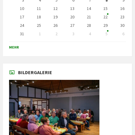
3
4
5
6
7
8
9
10
11
12
13
14
15
16
17
18
19
20
21
22
23
24
25
26
27
28
29
30
31
1
2
3
4
5
6
Zurück
zu
MEHR
den
Kalendertagen
BILDERGALERIE