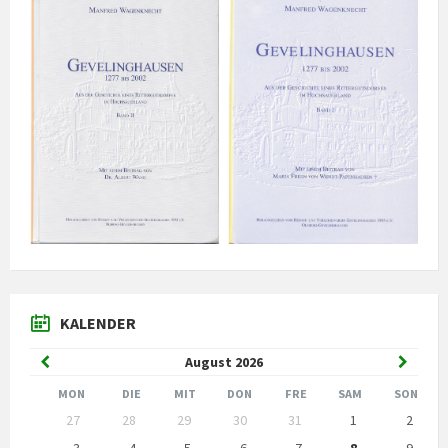
KALENDER
Vorheriger
Nächst
August
2026
Monat
Monat
MON
DIE
MIT
DON
FRE
SAM
SON
Kalendertage
27
28
29
30
31
1
2
überspringen