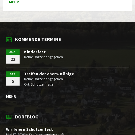
MEHR
KOMMENDE TERMINE
Kinderfest
AUG.
Keine Uhrzeit angegeben
22
Treffen der ehem. Könige
SEP.
Keine Uhrzeit angegeben
5
Ort:
Schützenhalle
MEHR
DORFBLOG
Wir feiern Schützenfest
Mai 17, 2026
in
Schützenbruderschaft