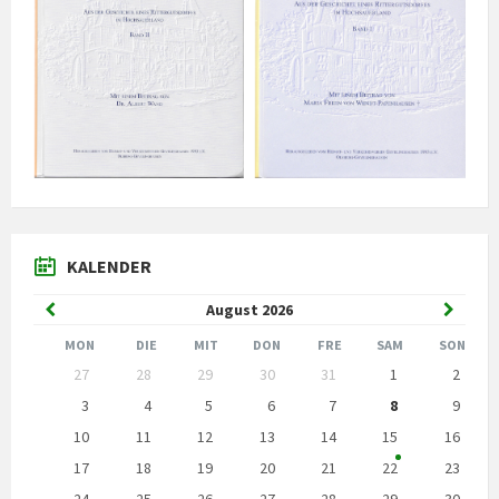
KALENDER
Vorheriger
Nächst
August
2026
Monat
Monat
MON
DIE
MIT
DON
FRE
SAM
SON
Kalendertage
27
28
29
30
31
1
2
überspringen
3
4
5
6
7
8
9
10
11
12
13
14
15
16
17
18
19
20
21
22
23