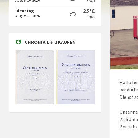
August 10, 2026
2 m/s
25°C
Dienstag
August 11, 2026
1 m/s
CHRONIK 1 & 2 KAUFEN
Hallo li
wir dürf
Dienst s
Unser ne
22,5 Jah
Betriebs