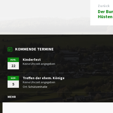
Zurück
Der Bu
Hüsten
KOMMENDE TERMINE
Kinderfest
AUG.
Keine Uhrzeit angegeben
22
Treffen der ehem. Könige
SEP.
Keine Uhrzeit angegeben
5
Ort:
Schützenhalle
MEHR