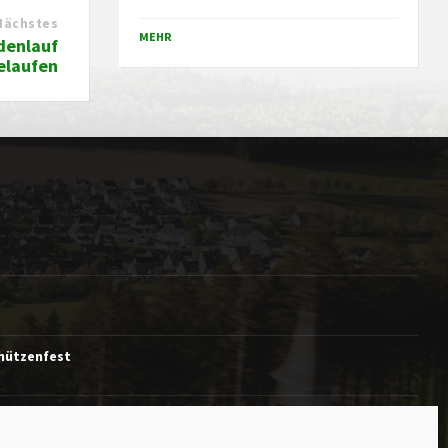
Nächstes
MEHR
denlauf
gelaufen
chützenfest