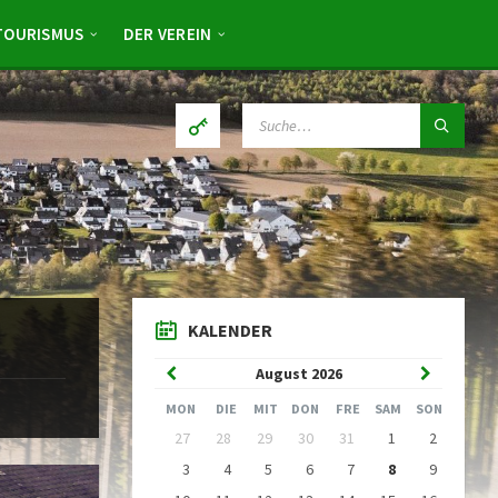
TOURISMUS
DER VEREIN
SUCHE:
KALENDER
Vorheriger
Nächster
August
2026
Monat
Monat
MON
DIE
MIT
DON
FRE
SAM
SON
Kalendertage
27
28
29
30
31
1
2
überspringen
3
4
5
6
7
8
9