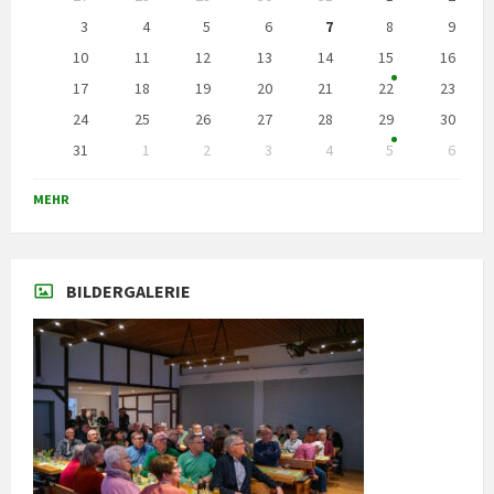
überspringen
3
4
5
6
7
8
9
10
11
12
13
14
15
16
17
18
19
20
21
22
23
24
25
26
27
28
29
30
31
1
2
3
4
5
6
Zurück
zu
MEHR
den
Kalendertagen
BILDERGALERIE