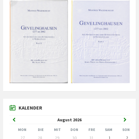
KALENDER
Vorheriger
Nächst
August
2026
Monat
Monat
MON
DIE
MIT
DON
FRE
SAM
SON
Kalendertage
27
28
29
30
31
1
2