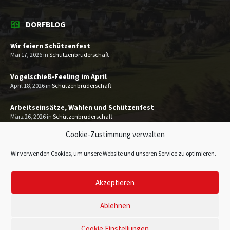
DORFBLOG
Wir feiern Schützenfest
Mai 17, 2026
in
Schützenbruderschaft
Vogelschieß-Feeling im April
April 18, 2026
in
Schützenbruderschaft
Arbeitseinsätze, Wahlen und Schützenfest
März 26, 2026
in
Schützenbruderschaft
Cookie-Zustimmung verwalten
MEHR
Wir verwenden Cookies, um unsere Website und unseren Service zu optimieren.
Akzeptieren
Impressum
Datenschutzerklärung
Kontakt
© 2026 Heimatverein Gevelinghausen 1993 e.V.
Ablehnen
Cookie Einstellungen