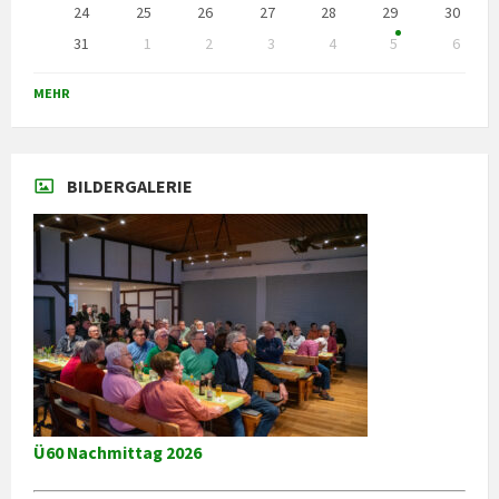
24
25
26
27
28
29
30
31
1
2
3
4
5
6
Zurück
zu
MEHR
den
Kalendertagen
BILDERGALERIE
Ü60 Nachmittag 2026