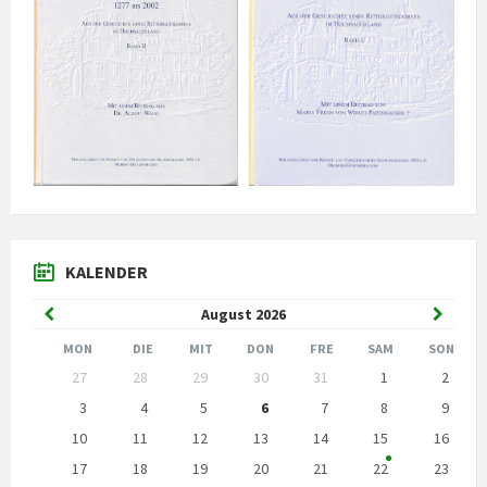
KALENDER
Vorheriger
Nächst
August
2026
Monat
Monat
MON
DIE
MIT
DON
FRE
SAM
SON
Kalendertage
27
28
29
30
31
1
2
überspringen
3
4
5
6
7
8
9
10
11
12
13
14
15
16
17
18
19
20
21
22
23