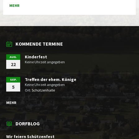
MEHR
KOMMENDE TERMINE
Kinderfest
AUG.
Keine Uhrzeit angegeben
22
Treffen der ehem. Könige
SEP.
Keine Uhrzeit angegeben
5
Ort:
Schützenhalle
MEHR
DORFBLOG
Wir feiern Schützenfest