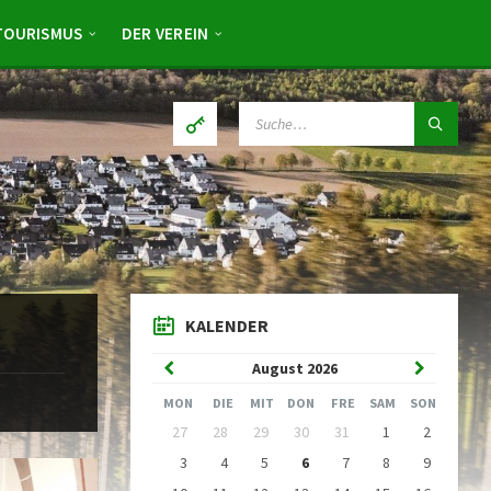
TOURISMUS
DER VEREIN
SUCHE:
KALENDER
Vorheriger
Nächster
August
2026
Monat
Monat
MON
DIE
MIT
DON
FRE
SAM
SON
Kalendertage
27
28
29
30
31
1
2
überspringen
3
4
5
6
7
8
9