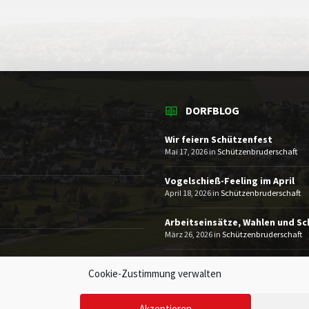
DORFBLOG
Wir feiern Schützenfest
Mai 17, 2026
in
Schützenbruderschaft
Vogelschieß-Feeling im April
April 18, 2026
in
Schützenbruderschaft
Arbeitseinsätze, Wahlen und S
März 26, 2026
in
Schützenbruderschaft
MEHR
Cookie-Zustimmung verwalten
Akzeptieren