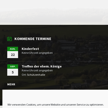
KOMMENDE TERMINE
Kinderfest
AUG.
Keine Uhrzeit angegeben
22
Treffen der ehem. Könige
SEP.
Keine Uhrzeit angegeben
5
Ort:
Schützenhalle
MEHR
Wir verwenden Cookies, um unsere Website und unseren Service zu optimieren.