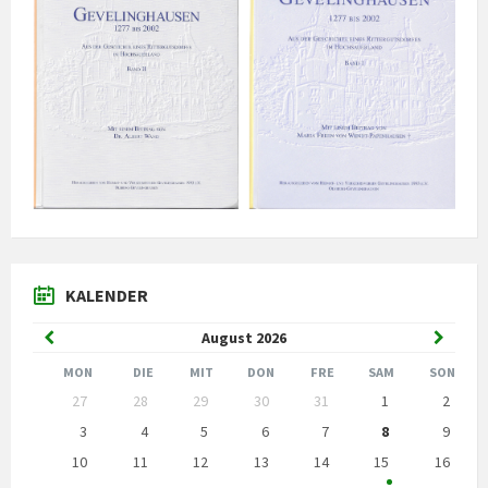
KALENDER
Vorheriger
Nächst
August
2026
Monat
Monat
MON
DIE
MIT
DON
FRE
SAM
SON
Kalendertage
27
28
29
30
31
1
2
überspringen
3
4
5
6
7
8
9
10
11
12
13
14
15
16