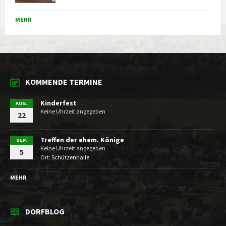
MEHR
KOMMENDE TERMINE
Kinderfest
AUG.
Keine Uhrzeit angegeben
22
Treffen der ehem. Könige
SEP.
Keine Uhrzeit angegeben
5
Ort:
Schützenhalle
MEHR
DORFBLOG