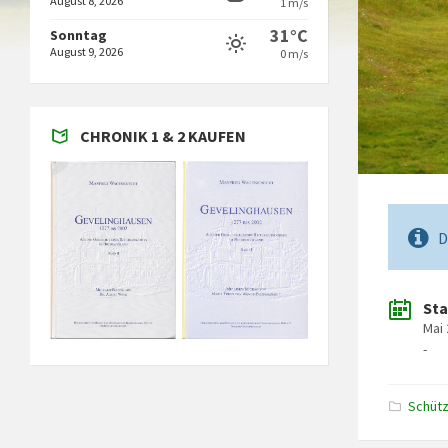
August 8, 2026
1 m/s
31°C
Sonntag
August 9, 2026
0 m/s
CHRONIK 1 & 2 KAUFEN
D
Sta
Mai 
-
Schüt