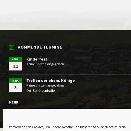
KOMMENDE TERMINE
Kinderfest
AUG.
Keine Uhrzeit angegeben
22
Treffen der ehem. Könige
SEP.
Keine Uhrzeit angegeben
5
Ort:
Schützenhalle
MEHR
Wir verwenden Cookies, um unsere Website und unseren Service zu optimieren.