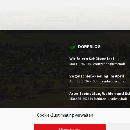
DORFBLOG
Wir feiern Schützenfest
Mai 17, 2026
in
Schützenbruderschaft
Vogelschieß-Feeling im April
April 18, 2026
in
Schützenbruderschaft
Arbeitseinsätze, Wahlen und S
März 26, 2026
in
Schützenbruderschaft
MEHR
Cookie-Zustimmung verwalten
Akzeptieren