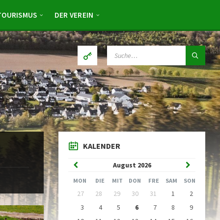
TOURISMUS
DER VEREIN
SUCHE:
KALENDER
Vorheriger
Nächster
August
2026
Monat
Monat
MON
DIE
MIT
DON
FRE
SAM
SON
Kalendertage
27
28
29
30
31
1
2
überspringen
3
4
5
6
7
8
9