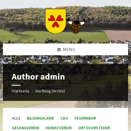
Zum
Zur
Zur
Zum
Inhalt
linken
rechten
Footer
springen
Sidebar
Sidebar
springen
springen
springen
MENÜ
Author admin
Startseite
Dorfblog (Archiv)
/
ALLE
BILDERGALERIE
CDU
FEUERWEHR
GESANGVEREIN
HEIMATVEREIN
ORTSVORSTEHER