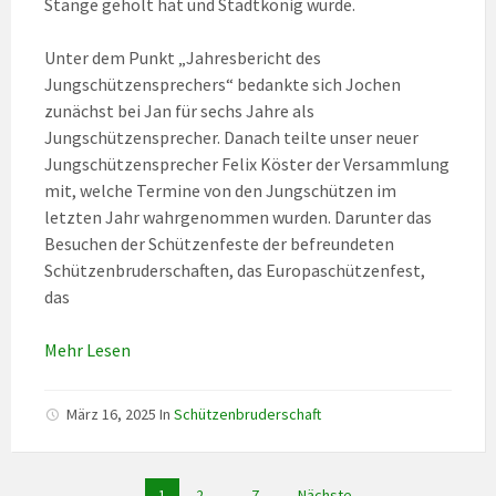
Stange geholt hat und Stadtkönig wurde.
Unter dem Punkt „Jahresbericht des
Jungschützensprechers“ bedankte sich Jochen
zunächst bei Jan für sechs Jahre als
Jungschützensprecher. Danach teilte unser neuer
Jungschützensprecher Felix Köster der Versammlung
mit, welche Termine von den Jungschützen im
letzten Jahr wahrgenommen wurden. Darunter das
Besuchen der Schützenfeste der befreundeten
Schützenbruderschaften, das Europaschützenfest,
das
Mehr Lesen
März 16, 2025
In
Schützenbruderschaft
Seitennummerierung
1
2
…
7
Nächste