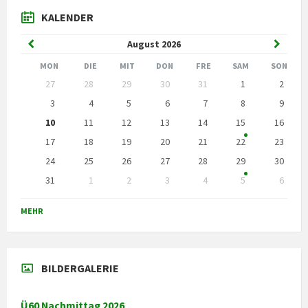
KALENDER
Vorheriger
Nächst
August
2026
Monat
Monat
MON
DIE
MIT
DON
FRE
SAM
SON
Kalendertage
27
28
29
30
31
1
2
überspringen
3
4
5
6
7
8
9
10
11
12
13
14
15
16
17
18
19
20
21
22
23
24
25
26
27
28
29
30
31
1
2
3
4
5
6
Zurück
zu
MEHR
den
Kalendertagen
BILDERGALERIE
Ü60 Nachmittag 2026