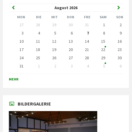
Vorheriger
Nächst
August
2026
Monat
Monat
MON
DIE
MIT
DON
FRE
SAM
SON
Kalendertage
27
28
29
30
31
1
2
überspringen
3
4
5
6
7
8
9
10
11
12
13
14
15
16
17
18
19
20
21
22
23
24
25
26
27
28
29
30
31
1
2
3
4
5
6
Zurück
zu
MEHR
den
Kalendertagen
BILDERGALERIE