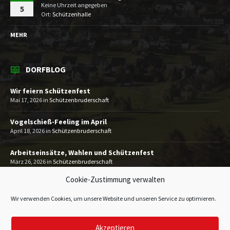
Keine Uhrzeit angegeben
5
Ort:
Schützenhalle
MEHR
DORFBLOG
Wir feiern Schützenfest
Mai 17, 2026
in
Schützenbruderschaft
Vogelschieß-Feeling im April
April 18, 2026
in
Schützenbruderschaft
Arbeitseinsätze, Wahlen und Schützenfest
März 26, 2026
in
Schützenbruderschaft
Cookie-Zustimmung verwalten
MEHR
Wir verwenden Cookies, um unsere Website und unseren Service zu optimieren.
Akzeptieren
Impressum
Datenschutzerklärung
Kontakt