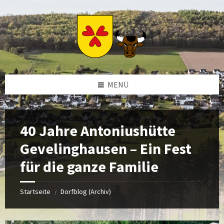
Zum
Zur
Zur
Zum
Inhalt
linken
rechten
Footer
springen
Sidebar
Sidebar
springen
springen
springen
MENÜ
40 Jahre Antoniushütte
Gevelinghausen – Ein Fest
für die ganze Familie
Startseite
Dorfblog (Archiv)
/