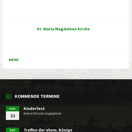
St. Maria Magdalena Kirche
MEHR
KOMMENDE TERMINE
Kinderfest
AUG.
Keine Uhrzeit angegeben
22
Treffen der ehem. Könige
SEP.