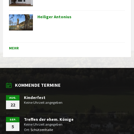
Heiliger Antonius
MEHR
KOMMENDE TERMINE
Kinderfest
AUG.
Keine Uhrzeit angegeben
22
Treffen der ehem. Könige
SEP.
Keine Uhrzeit angegeben
5
Ort:
Schützenhalle