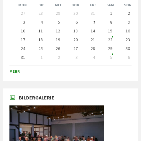
Monat
Monat
MON
DIE
MIT
DON
FRE
SAM
SON
Kalendertage
27
28
29
30
31
1
2
überspringen
3
4
5
6
7
8
9
10
11
12
13
14
15
16
17
18
19
20
21
22
23
24
25
26
27
28
29
30
31
1
2
3
4
5
6
Zurück
zu
MEHR
den
Kalendertagen
BILDERGALERIE