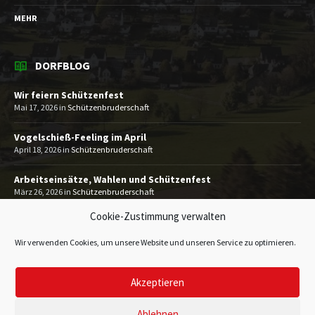
MEHR
DORFBLOG
Wir feiern Schützenfest
Mai 17, 2026
in
Schützenbruderschaft
Vogelschieß-Feeling im April
April 18, 2026
in
Schützenbruderschaft
Arbeitseinsätze, Wahlen und Schützenfest
März 26, 2026
in
Schützenbruderschaft
Cookie-Zustimmung verwalten
MEHR
Wir verwenden Cookies, um unsere Website und unseren Service zu optimieren.
Akzeptieren
Impressum
Datenschutzerklärung
Kontakt
© 2026 Heimatverein Gevelinghausen 1993 e.V.
Ablehnen