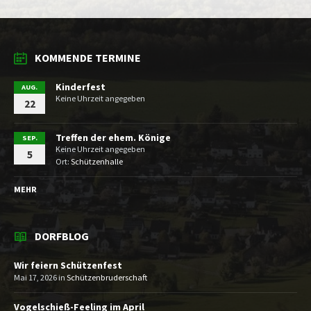
KOMMENDE TERMINE
Kinderfest
AUG.
Keine Uhrzeit angegeben
22
Treffen der ehem. Könige
SEP.
Keine Uhrzeit angegeben
5
Ort:
Schützenhalle
MEHR
DORFBLOG
Wir feiern Schützenfest
Mai 17, 2026
in
Schützenbruderschaft
Vogelschieß-Feeling im April