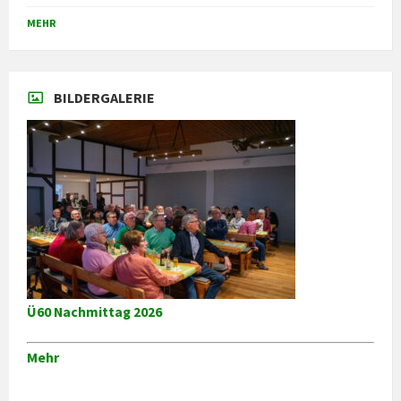
Zurück
zu
MEHR
den
Kalendertagen
BILDERGALERIE
Ü60 Nachmittag 2026
Mehr