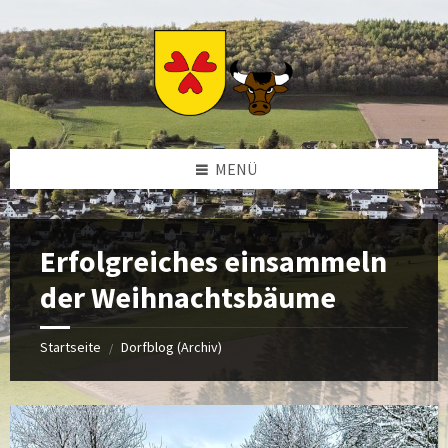
Zum
Zur
Zur
Zum
Inhalt
linken
rechten
Footer
springen
Sidebar
Sidebar
springen
springen
springen
MENÜ
Erfolgreiches einsammeln
der Weihnachtsbäume
Startseite
Dorfblog (Archiv)
/