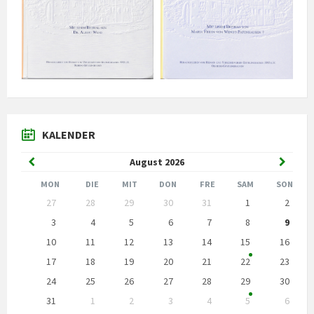
KALENDER
Vorheriger
Nächst
August
2026
Monat
Monat
MON
DIE
MIT
DON
FRE
SAM
SON
Kalendertage
27
28
29
30
31
1
2
überspringen
3
4
5
6
7
8
9
10
11
12
13
14
15
16
17
18
19
20
21
22
23
24
25
26
27
28
29
30
31
1
2
3
4
5
6