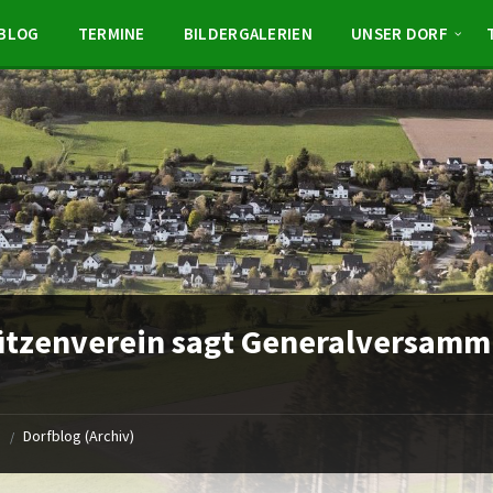
BLOG
TERMINE
BILDERGALERIEN
UNSER DORF
tzenverein sagt Generalversamm
e
Dorfblog (Archiv)
/