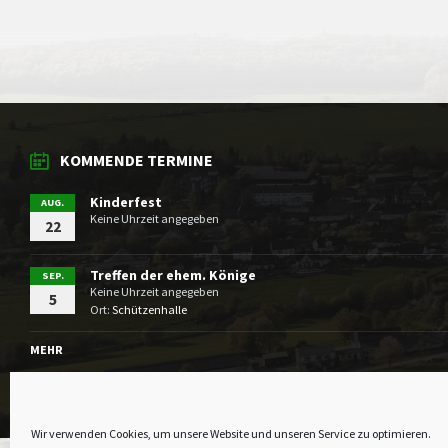
KOMMENDE TERMINE
Kinderfest
AUG.
Keine Uhrzeit angegeben
22
Treffen der ehem. Könige
SEP.
Keine Uhrzeit angegeben
5
Ort:
Schützenhalle
MEHR
Wir verwenden Cookies, um unsere Website und unseren Service zu optimieren.