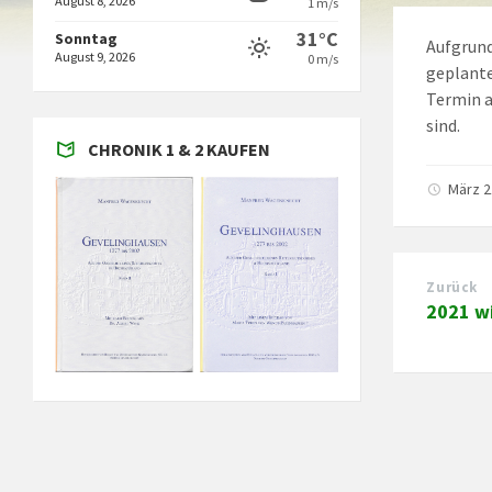
August 8, 2026
1 m/s
31°C
Sonntag
Aufgrund
August 9, 2026
0 m/s
geplante
Termin a
sind.
CHRONIK 1 & 2 KAUFEN
März 2
Zurück
2021 w