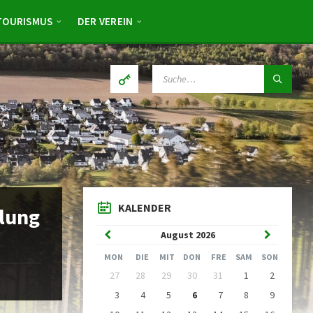
TOURISMUS
DER VEREIN
SUCHE:
KALENDER
lung
Vorheriger
Nächster
August
2026
Monat
Monat
MON
DIE
MIT
DON
FRE
SAM
SON
Kalendertage
27
28
29
30
31
1
2
überspringen
3
4
5
6
7
8
9