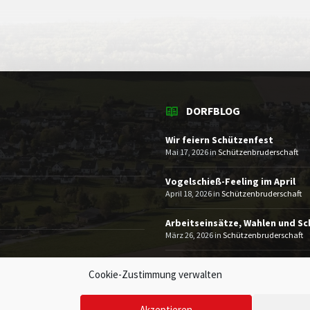
DORFBLOG
Wir feiern Schützenfest
Mai 17, 2026
in
Schützenbruderschaft
Vogelschieß-Feeling im April
April 18, 2026
in
Schützenbruderschaft
Arbeitseinsätze, Wahlen und S
März 26, 2026
in
Schützenbruderschaft
MEHR
Cookie-Zustimmung verwalten
Akzeptieren