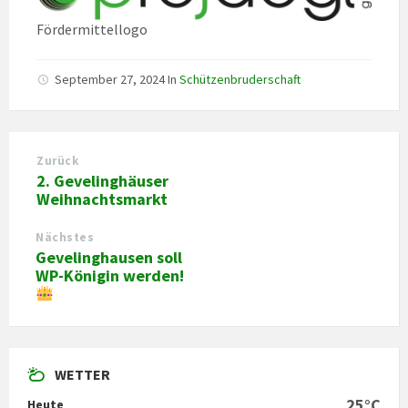
Fördermittellogo
September 27, 2024
In
Schützenbruderschaft
Zurück
2. Gevelinghäuser
Weihnachtsmarkt
Nächstes
Gevelinghausen soll
WP-Königin werden!
WETTER
25°C
Heute