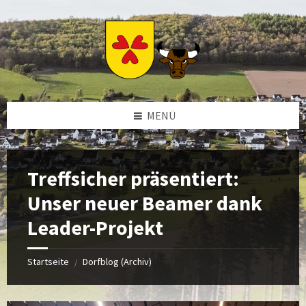
Zum
Zur
Zur
Zum
Inhalt
linken
rechten
Footer
springen
Sidebar
Sidebar
springen
springen
springen
MENÜ
Treffsicher präsentiert:
Unser neuer Beamer dank
Leader-Projekt
Startseite
Dorfblog (Archiv)
/