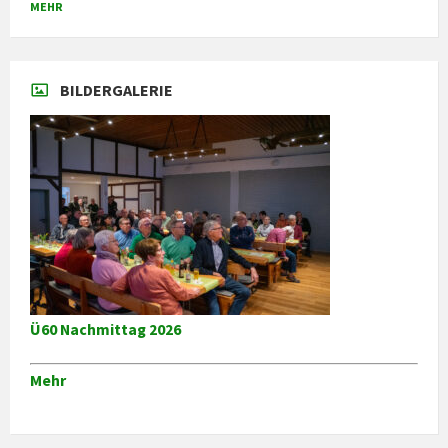
MEHR
den
Kalendertagen
BILDERGALERIE
Ü60 Nachmittag 2026
Mehr