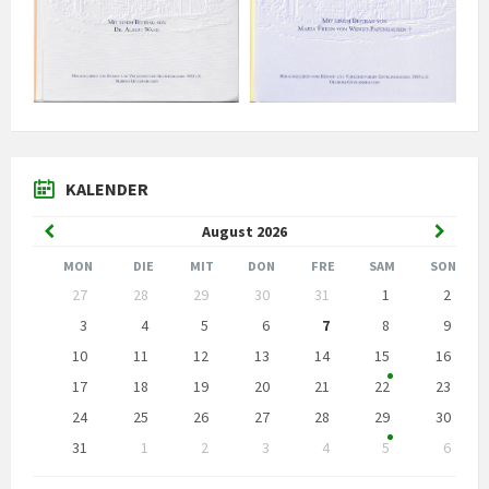
KALENDER
Vorheriger
Nächst
August
2026
Monat
Monat
MON
DIE
MIT
DON
FRE
SAM
SON
Kalendertage
27
28
29
30
31
1
2
überspringen
3
4
5
6
7
8
9
10
11
12
13
14
15
16
17
18
19
20
21
22
23
24
25
26
27
28
29
30
31
1
2
3
4
5
6
Zurück
zu