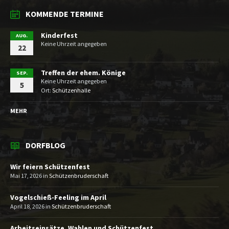
KOMMENDE TERMINE
Kinderfest
AUG.
Keine Uhrzeit angegeben
22
Treffen der ehem. Könige
SEP.
Keine Uhrzeit angegeben
5
Ort:
Schützenhalle
MEHR
DORFBLOG
Wir feiern Schützenfest
Mai 17, 2026
in
Schützenbruderschaft
Vogelschieß-Feeling im April
April 18, 2026
in
Schützenbruderschaft
Arbeitseinsätze, Wahlen und Schützenfest