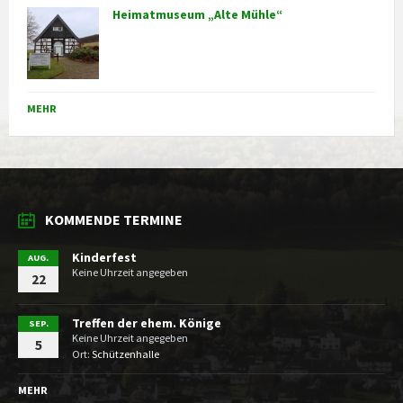
Heimatmuseum „Alte Mühle“
MEHR
KOMMENDE TERMINE
Kinderfest
AUG.
Keine Uhrzeit angegeben
22
Treffen der ehem. Könige
SEP.
Keine Uhrzeit angegeben
5
Ort:
Schützenhalle
MEHR