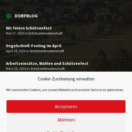
DORFBLOG
Wir feiern Schützenfest
Mai 17, 2026
in
Schützenbruderschaft
Vogelschieß-Feeling im April
April 18, 2026
in
Schützenbruderschaft
Arbeitseinsätze, Wahlen und Schützenfest
März 26, 2026
in
Schützenbruderschaft
Cookie-Zustimmung verwalten
MEHR
Wir verwenden Cookies, um unsere Website und unseren Service zu optimieren.
Akzeptieren
Impressum
Datenschutzerklärung
Kontakt
© 2026 Heimatverein Gevelinghausen 1993 e.V.
Ablehnen