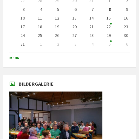
27
28
29
30
31
1
2
überspringen
3
4
5
6
7
8
9
10
11
12
13
14
15
16
17
18
19
20
21
22
23
24
25
26
27
28
29
30
31
1
2
3
4
5
6
Zurück
zu
MEHR
den
Kalendertagen
BILDERGALERIE