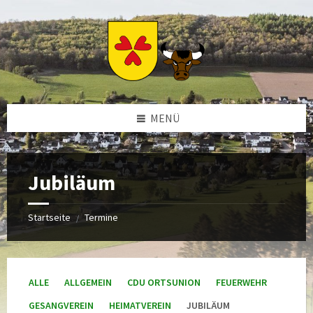
Zum
Zur
Zur
Zum
Inhalt
linken
rechten
Footer
springen
Sidebar
Sidebar
springen
springen
springen
MENÜ
Jubiläum
Startseite
Termine
/
ALLE
ALLGEMEIN
CDU ORTSUNION
FEUERWEHR
GESANGVEREIN
HEIMATVEREIN
JUBILÄUM