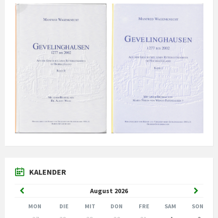
KALENDER
Vorheriger
Nächst
August
2026
Monat
Monat
MON
DIE
MIT
DON
FRE
SAM
SON
Kalendertage