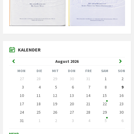
KALENDER
Vorheriger
Nächst
August
2026
Monat
Monat
MON
DIE
MIT
DON
FRE
SAM
SON
Kalendertage
27
28
29
30
31
1
2
überspringen
3
4
5
6
7
8
9
10
11
12
13
14
15
16
17
18
19
20
21
22
23
24
25
26
27
28
29
30
31
1
2
3
4
5
6
Zurück
zu
MEHR