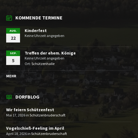
KOMMENDE TERMINE
Kinderfest
AUG.
Keine Uhrzeit angegeben
22
Treffen der ehem. Könige
SEP.
Keine Uhrzeit angegeben
5
Ort:
Schützenhalle
MEHR
DORFBLOG
Wir feiern Schützenfest
Mai 17, 2026
in
Schützenbruderschaft
Vogelschieß-Feeling im April
April 18, 2026
in
Schützenbruderschaft