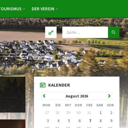
TOURISMUS
DER VEREIN
SUCHE:
KALENDER
Vorheriger
Nächster
August
2026
Monat
Monat
MON
DIE
MIT
DON
FRE
SAM
SON
Kalendertage
27
28
29
30
31
1
2
überspringen
3
4
5
6
7
8
9