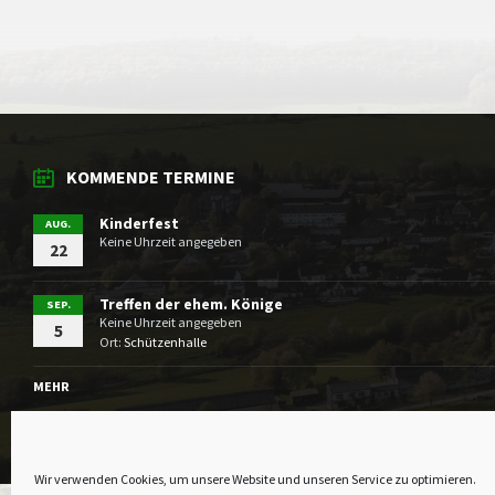
KOMMENDE TERMINE
Kinderfest
AUG.
Keine Uhrzeit angegeben
22
Treffen der ehem. Könige
SEP.
Keine Uhrzeit angegeben
5
Ort:
Schützenhalle
MEHR
Wir verwenden Cookies, um unsere Website und unseren Service zu optimieren.