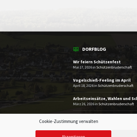
DORFBLOG
Wir feiern Schützenfest
Mai 17, 2026
in
Schützenbruderschaft
Vogelschieß-Feeling im April
April 18, 2026
in
Schützenbruderschaft
Arbeitseinsätze, Wahlen und S
März 26, 2026
in
Schützenbruderschaft
MEHR
Cookie-Zustimmung verwalten
Akzeptieren