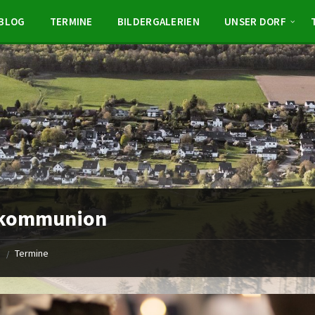
BLOG
TERMINE
BILDERGALERIEN
UNSER DORF
tkommunion
e
Termine
/