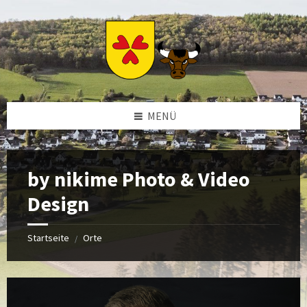
Zum
Zur
Zur
Zum
Inhalt
linken
rechten
Footer
springen
Sidebar
Sidebar
springen
springen
springen
MENÜ
by nikime Photo & Video
Design
Startseite
Orte
/