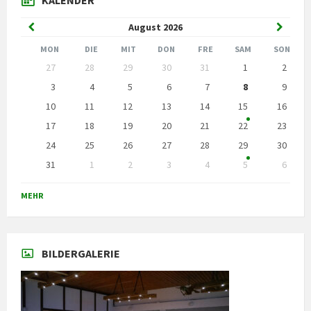
Vorheriger
Nächst
August
2026
Monat
Monat
MON
DIE
MIT
DON
FRE
SAM
SON
Kalendertage
27
28
29
30
31
1
2
überspringen
3
4
5
6
7
8
9
10
11
12
13
14
15
16
17
18
19
20
21
22
23
24
25
26
27
28
29
30
31
1
2
3
4
5
6
Zurück
zu
MEHR
den
Kalendertagen
BILDERGALERIE