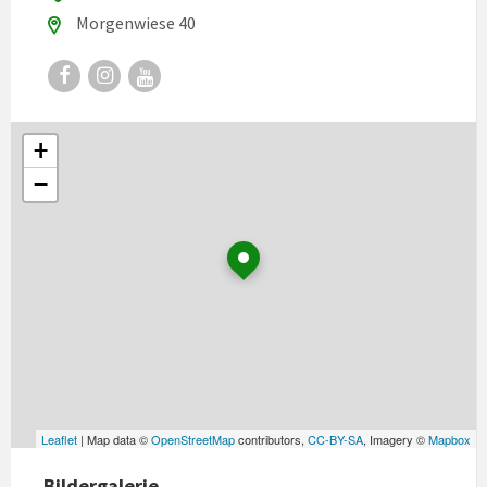
Morgenwiese 40
Facebook
Instagram
YouTube
+
−
Leaflet
| Map data ©
OpenStreetMap
contributors,
CC-BY-SA
, Imagery ©
Mapbox
Bildergalerie