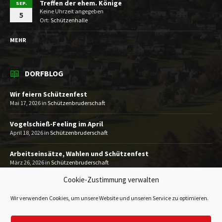
Treffen der ehem. Könige
SEP.
Keine Uhrzeit angegeben
5
Ort:
Schützenhalle
MEHR
DORFBLOG
Wir feiern Schützenfest
Mai 17, 2026
in
Schützenbruderschaft
Vogelschieß-Feeling im April
April 18, 2026
in
Schützenbruderschaft
Arbeitseinsätze, Wahlen und Schützenfest
März 26, 2026
in
Schützenbruderschaft
Cookie-Zustimmung verwalten
MEHR
Wir verwenden Cookies, um unsere Website und unseren Service zu optimieren.