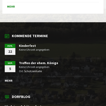
MEHR
KOMMENDE TERMINE
Kinderfest
AUG.
Keine Uhrzeit angegeben
22
Treffen der ehem. Könige
SEP.
Keine Uhrzeit angegeben
5
Ort:
Schützenhalle
MEHR
DORFBLOG