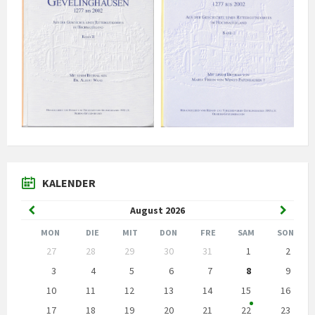
KALENDER
Vorheriger
Nächst
August
2026
Monat
Monat
MON
DIE
MIT
DON
FRE
SAM
SON
Kalendertage
27
28
29
30
31
1
2
überspringen
3
4
5
6
7
8
9
10
11
12
13
14
15
16
17
18
19
20
21
22
23