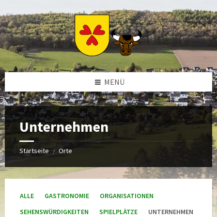
Zum
Zur
Zur
Zum
Inhalt
linken
rechten
Footer
springen
Sidebar
Sidebar
springen
springen
springen
MENÜ
Unternehmen
Startseite
Orte
/
ALLE
GASTRONOMIE
ORGANISATIONEN
SEHENSWÜRDIGKEITEN
SPIELPLÄTZE
UNTERNEHMEN