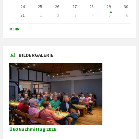
24
25
26
27
28
29
30
31
1
2
3
4
5
6
Zurück
zu
MEHR
den
Kalendertagen
BILDERGALERIE
Ü60 Nachmittag 2026