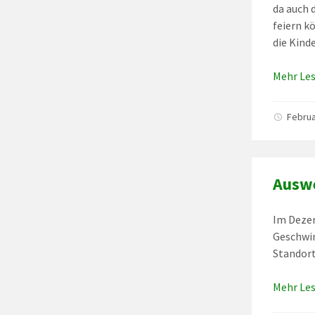
da auch 
feiern k
die Kind
Mehr Le
Februa
Ausw
Im Dezem
Geschwin
Standort
Mehr Le