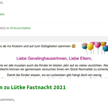
ht.
sen
, 2021
In
Ortsvorsteher
n zu Lütke Fastnacht 2021
usammen,