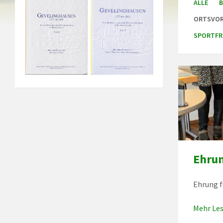
ALLE
B
ORTSVO
SPORTFR
Ehrun
Ehrung 
Mehr Le