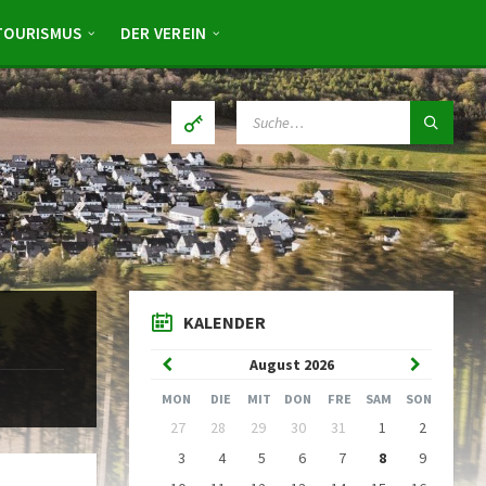
TOURISMUS
DER VEREIN
SUCHE:
KALENDER
Vorheriger
Nächster
August
2026
Monat
Monat
MON
DIE
MIT
DON
FRE
SAM
SON
Kalendertage
27
28
29
30
31
1
2
überspringen
3
4
5
6
7
8
9