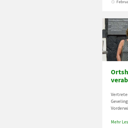
Februa
Ortsh
verab
Vertrete
Geveling
Vorderwü
Mehr Le