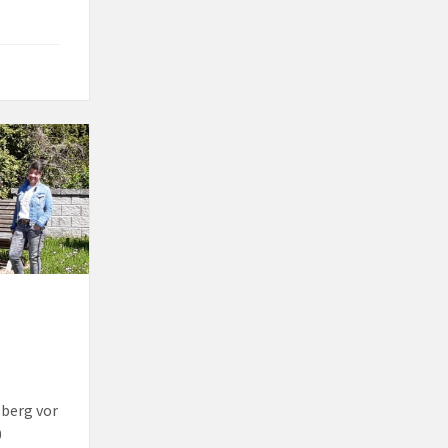
sberg vor
0