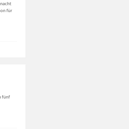
tnacht
ion für
 fünf