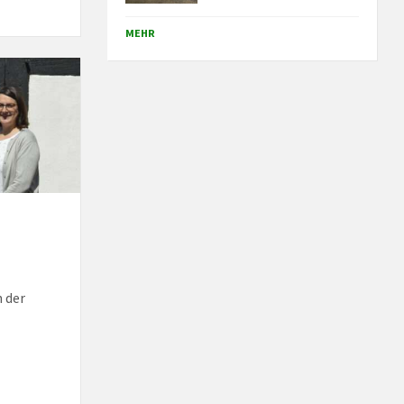
MEHR
n der