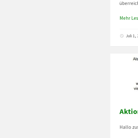
überreic
Mehr Le
Juli 1
Aktio
Hallo z